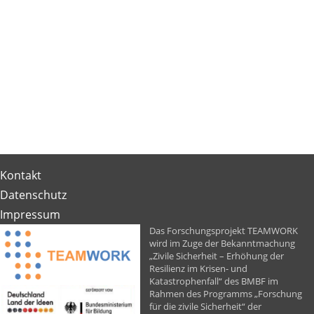
Kontakt
Datenschutz
Impressum
Das Forschungsprojekt TEAMWORK
wird im Zuge der Bekanntmachung
„Zivile Sicherheit – Erhöhung der
Resilienz im Krisen- und
Katastrophenfall“ des BMBF im
Rahmen des Programms „Forschung
für die zivile Sicherheit“ der